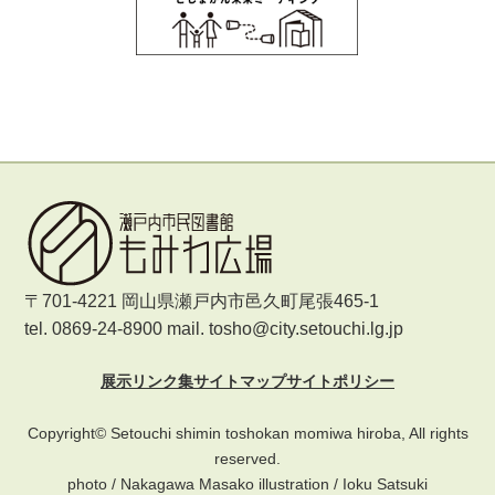
〒701-4221 岡山県瀬戸内市邑久町尾張465-1
tel. 0869-24-8900 mail. tosho@city.setouchi.lg.jp
展示
リンク集
サイトマップ
サイトポリシー
Copyright© Setouchi shimin toshokan momiwa hiroba, All rights
reserved.
photo / Nakagawa Masako illustration / Ioku Satsuki