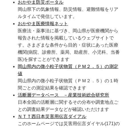
おかやま防災ポータル
岡山県下の気象情報、防災情報、避難情報をリア
ルタイムで発信しています。
おかやま医療情報ネット
医療法・薬事法に基づき、岡山県が医療機関から
報告された情報を掲載しているウェブサイトで
す。さまざまな条件から目的・症状にあった医療
機関(病院、診療所、薬局、助産所、小児科、当番
医)を探すことができます
岡山県内の微小粒子状物質（ＰＭ２．５）の測定
値
岡山県内の微小粒子状物質（ＰＭ２．５）の１時
間ごとの測定結果を確認できます
活断層データベース －産業技術総合研究所
日本全国の活断層に関するその分布や調査地点ご
との調査結果データなどが確認いただけます
ＮＴＴ西日本災害用伝言ダイアル
このホームページでは災害用伝言ダイヤル(171)の