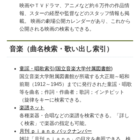
映画やＴＶドラマ、アニメなど約６万件の作品情
報、スターの経歴や監督などのスタッフ情報も掲
載。 映画の劇場公開カレンダーがあり、これから
公開される映画の検索もできる。
音楽（曲名検索・歌い出し索引）
童謡・唱歌索引(国立音楽大学付属図書館)
国立音楽大学附属図書館が所蔵する大正期～昭和
前期（1912～1945）までに発行された童謡・唱歌
等を曲名；作詞・作曲者；歌詞；インチピット
（旋律をキーに検索できる。
楽譜ネット
各種楽器・合唱などの楽譜を検索できる。「詳し
く検索」で楽器の指定も可能。
月刊 ｐｉａｎｏ バックナンバー
雑誌「月刊 ｐｉａｎｏ」の目次を参照できる。検