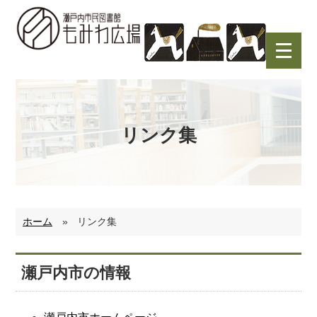
内
容
を
ス
キ
ッ
プ
リンク集
ホーム
»
リンク集
瀬戸内市の情報