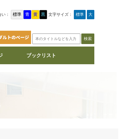
標準
青
黄
黒
合い：
文字サイズ：
標準
大
ジ
ブックリスト