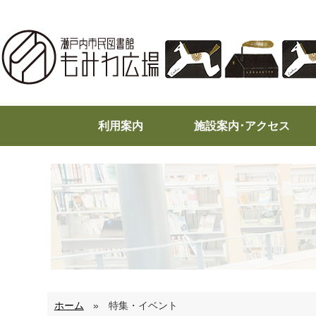
内
容
を
ス
キ
ッ
利用案内
施設案内･アクセス
プ
ホーム
»
特集・イベント